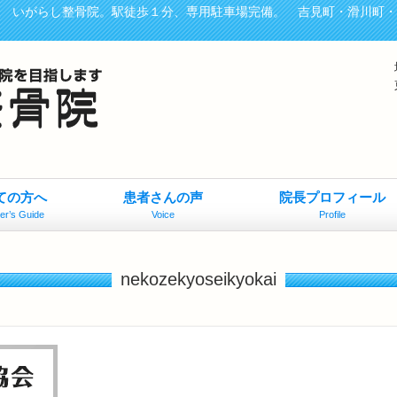
、 いがらし整骨院。駅徒歩１分、専用駐車場完備。 吉見町・滑川町
ての方へ
患者さんの声
院長プロフィール
er’s Guide
Voice
Profile
nekozekyoseikyokai