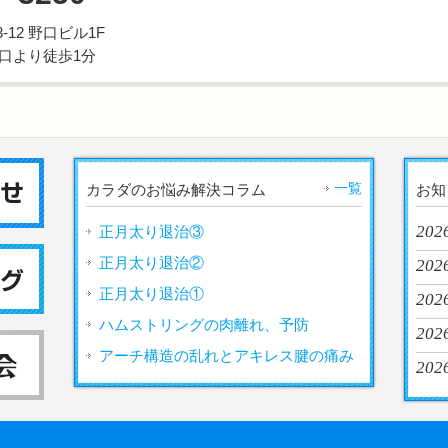
12 野口ビル1F
西口より徒歩1分
一覧
カラダのお悩み解決コラム
お知
202
正月太り退治③
正月太り退治②
2026
正月太り退治①
202
ハムストリングの肉離れ、予防
2026
アーチ構造の乱れとアキレス腱の痛み
2026