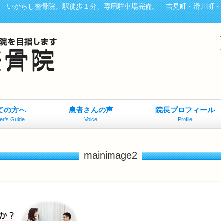
、 いがらし整骨院。駅徒歩１分、専用駐車場完備。 吉見町・滑川町
ての方へ
患者さんの声
院長プロフィール
er’s Guide
Voice
Profile
mainimage2