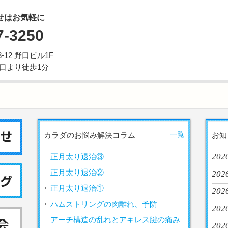
せはお気軽に
7-3250
12 野口ビル1F
西口より徒歩1分
一覧
カラダのお悩み解決コラム
お知
202
正月太り退治③
正月太り退治②
2026
正月太り退治①
202
ハムストリングの肉離れ、予防
2026
アーチ構造の乱れとアキレス腱の痛み
2026