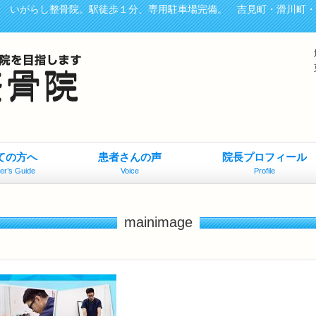
、 いがらし整骨院。駅徒歩１分、専用駐車場完備。 吉見町・滑川町
ての方へ
患者さんの声
院長プロフィール
er’s Guide
Voice
Profile
mainimage