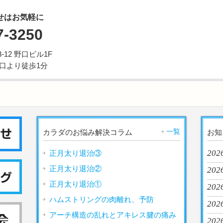
せはお気軽に
7-3250
12 野口ビル1F
西口より徒歩1分
一覧
カラダのお悩み解決コラム
お知
202
正月太り退治③
正月太り退治②
2026
正月太り退治①
202
ハムストリングの肉離れ、予防
2026
アーチ構造の乱れとアキレス腱の痛み
2026