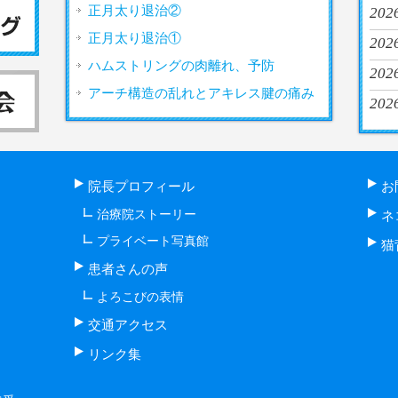
正月太り退治②
2026
正月太り退治①
202
ハムストリングの肉離れ、予防
2026
アーチ構造の乱れとアキレス腱の痛み
2026
院長プロフィール
お
治療院ストーリー
ネ
プライベート写真館
猫
患者さんの声
よろこびの表情
交通アクセス
リンク集