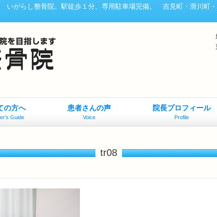
、 いがらし整骨院。駅徒歩１分、専用駐車場完備。 吉見町・滑川町
ての方へ
患者さんの声
院長プロフィール
er’s Guide
Voice
Profile
tr08