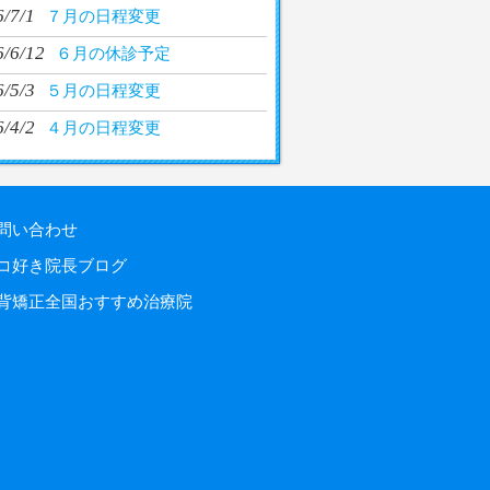
/7/1
７月の日程変更
6/6/12
６月の休診予定
/5/3
５月の日程変更
/4/2
４月の日程変更
問い合わせ
コ好き院長ブログ
背矯正全国おすすめ治療院