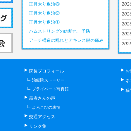
202
正月太り退治③
正月太り退治②
2026
正月太り退治①
202
ハムストリングの肉離れ、予防
2026
アーチ構造の乱れとアキレス腱の痛み
2026
院長プロフィール
お
治療院ストーリー
ネ
プライベート写真館
猫
患者さんの声
よろこびの表情
交通アクセス
リンク集