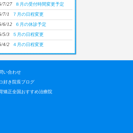
6/7/27
８月の受付時間変更予定
/7/1
７月の日程変更
6/6/12
６月の休診予定
/5/3
５月の日程変更
/4/2
４月の日程変更
問い合わせ
コ好き院長ブログ
背矯正全国おすすめ治療院