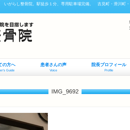
、 いがらし整骨院。駅徒歩１分、専用駐車場完備。 吉見町・滑川町
ての方へ
患者さんの声
院長プロフィール
er’s Guide
Voice
Profile
IMG_9692