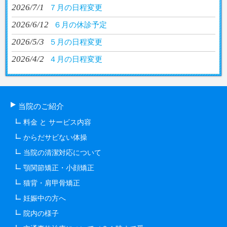
2026/7/1
７月の日程変更
2026/6/12
６月の休診予定
2026/5/3
５月の日程変更
2026/4/2
４月の日程変更
当院のご紹介
料金 と サービス内容
からだサビない体操
当院の清潔対応について
顎関節矯正・小顔矯正
猫背・肩甲骨矯正
妊娠中の方へ
院内の様子