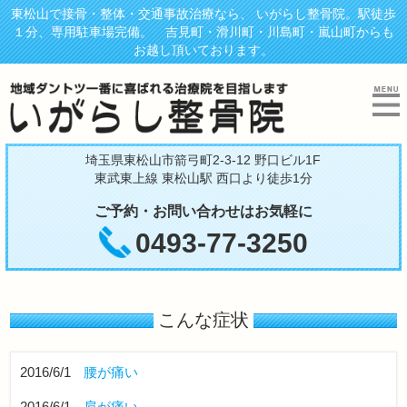
東松山で接骨・整体・交通事故治療なら、 いがらし整骨院。駅徒歩
１分、専用駐車場完備。 吉見町・滑川町・川島町・嵐山町からも
お越し頂いております。
埼玉県東松山市箭弓町2-3-12 野口ビル1F
東武東上線 東松山駅 西口より徒歩1分
ご予約・お問い合わせはお気軽に
0493-77-3250
こんな症状
2016/6/1
腰が痛い
2016/6/1
肩が痛い