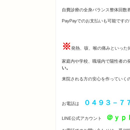
自費診療の全身バランス整体回数
PayPayでのお支払いも可能です
※
発熱、咳、喉の痛みといった
家庭内や学校、職場内で陽性者の
い。
来院される方の安心を作っていく
０４９３－７
お電話は
＠ｙｐ
LINE公式アカウント