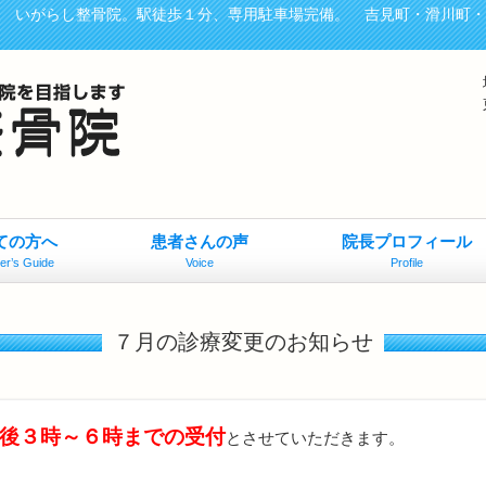
、 いがらし整骨院。駅徒歩１分、専用駐車場完備。 吉見町・滑川町
ての方へ
患者さんの声
院長プロフィール
er’s Guide
Voice
Profile
７月の診療変更のお知らせ
後３時～６時までの受付
とさせていただきます。