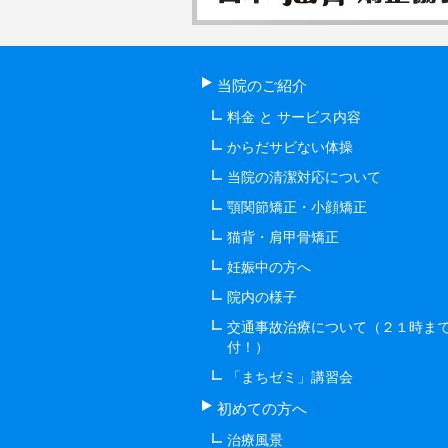
当院のご紹介
料金 と サービス内容
からだサビない体操
当院の清潔対応について
顎関節矯正・小顔矯正
猫背・肩甲骨矯正
妊娠中の方へ
院内の様子
交通事故治療について（２１時ま
付！）
「まちゼミ」講習会
初めての方へ
治療風景