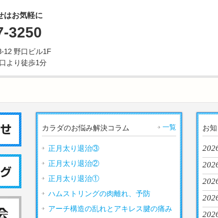
せはお気軽に
7-3250
12 野口ビル1F
西口より徒歩1分
一覧
カラダのお悩み解決コラム
お知
202
正月太り退治③
正月太り退治②
2026
正月太り退治①
202
ハムストリングの肉離れ、予防
2026
アーチ構造の乱れとアキレス腱の痛み
2026