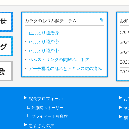
一覧
カラダのお悩み解決コラム
お知
202
正月太り退治③
正月太り退治②
2026
正月太り退治①
202
ハムストリングの肉離れ、予防
2026
アーチ構造の乱れとアキレス腱の痛み
2026
院長プロフィール
お
治療院ストーリー
ネ
プライベート写真館
猫
患者さんの声