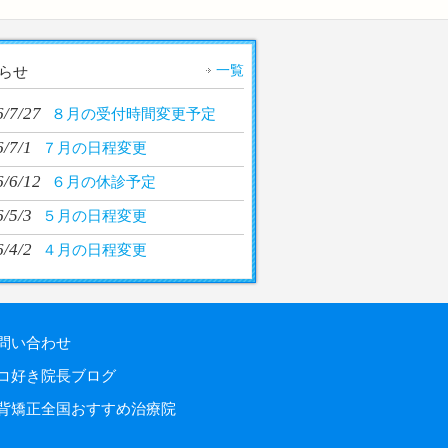
一覧
らせ
6/7/27
８月の受付時間変更予定
/7/1
７月の日程変更
6/6/12
６月の休診予定
/5/3
５月の日程変更
/4/2
４月の日程変更
問い合わせ
コ好き院長ブログ
背矯正全国おすすめ治療院