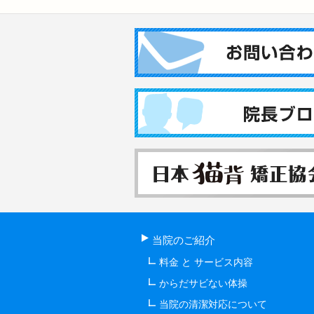
当院のご紹介
料金 と サービス内容
からだサビない体操
当院の清潔対応について