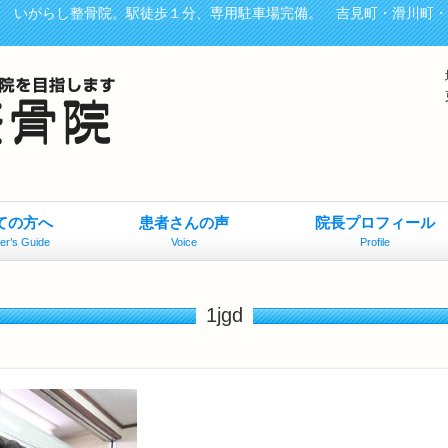
、 いがらし整骨院。駅徒歩１分、専用駐車場完備。 吉見町・滑川町
ての方へ
患者さんの声
院長プロフィール
er’s Guide
Voice
Profile
1jgd