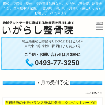
東松山で接骨・整体・交通事故治療なら、 いがらし整骨院。駅徒歩
１分、専用駐車場完備。 吉見町・滑川町・川島町・嵐山町からも
お越し頂いております。
埼玉県東松山市箭弓町2-3-12 野口ビル1F
東武東上線 東松山駅 西口より徒歩1分
ご予約・お問い合わせはお気軽に
0493-77-3250
７月の受付予定
2023/07/05
自費診療の全身バランス整体回数券にクレジットカードの