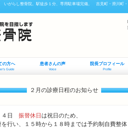
、 いがらし整骨院。駅徒歩１分、専用駐車場完備。 吉見町・滑川町
ての方へ
患者さんの声
院長プロフィール
er’s Guide
Voice
Profile
２月の診療日程のお知らせ
２４日
振替休日
は祝日のため、
療を行い、１５時から１８時までは予約制自費整体