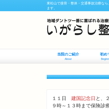
東松山で接骨・整体・交通事故治療なら
ます。
当院のご紹介
初め
About
Beginn
１１日
建国記念日
と、
９時～１３時まで保険診