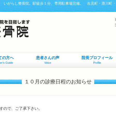
、 いがらし整骨院。駅徒歩１分、専用駐車場完備。 吉見町・滑川町
ての方へ
患者さんの声
院長プロフィール
er’s Guide
Voice
Profile
１０月の診療日程のお知らせ
すので、ご了承下さい。