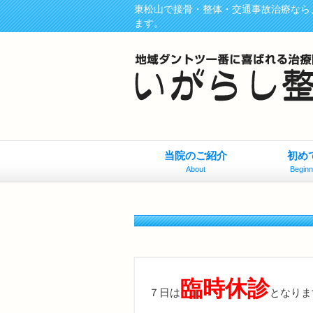
東松山で接骨・整体・交通事故治療なら
ます。
当院のご紹介
初め
About
Beginn
臨時休診
７日は
となりま