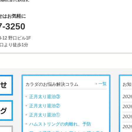
せはお気軽に
7-3250
12 野口ビル1F
西口より徒歩1分
一覧
カラダのお悩み解決コラム
お知
202
正月太り退治③
正月太り退治②
2026
正月太り退治①
202
ハムストリングの肉離れ、予防
2026