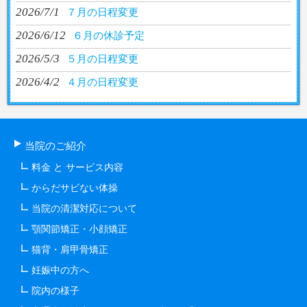
2026/7/1
７月の日程変更
2026/6/12
６月の休診予定
2026/5/3
５月の日程変更
2026/4/2
４月の日程変更
当院のご紹介
料金 と サービス内容
からだサビない体操
当院の清潔対応について
顎関節矯正・小顔矯正
猫背・肩甲骨矯正
妊娠中の方へ
院内の様子