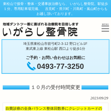
東松山で接骨・整体・交通事故治療なら、 いがらし整骨院。駅徒歩
１分、専用駐車場完備。 吉見町・滑川町・川島町・嵐山町からも
お越し頂いております。
埼玉県東松山市箭弓町2-3-12 野口ビル1F
東武東上線 東松山駅 西口より徒歩1分
ご予約・お問い合わせはお気軽に
0493-77-3250
１０月の受付時間変更
2023/09/29
自費診療の全身バランス整体回数券にクレジットカードの