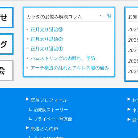
一覧
カラダのお悩み解決コラム
お知
202
正月太り退治③
正月太り退治②
2026
正月太り退治①
202
ハムストリングの肉離れ、予防
2026
アーチ構造の乱れとアキレス腱の痛み
2026
院長プロフィール
お
治療院ストーリー
ネ
プライベート写真館
猫
患者さんの声