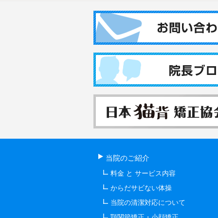
当院のご紹介
料金 と サービス内容
からだサビない体操
当院の清潔対応について
顎関節矯正・小顔矯正