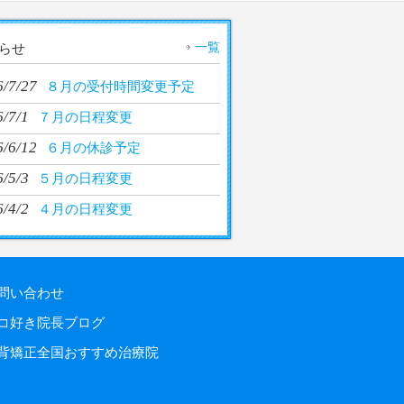
一覧
らせ
6/7/27
８月の受付時間変更予定
/7/1
７月の日程変更
6/6/12
６月の休診予定
/5/3
５月の日程変更
/4/2
４月の日程変更
問い合わせ
コ好き院長ブログ
背矯正全国おすすめ治療院