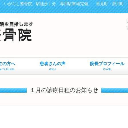
、 いがらし整骨院。駅徒歩１分、専用駐車場完備。 吉見町・滑川町
ての方へ
患者さんの声
院長プロフィール
er’s Guide
Voice
Profile
１月の診療日程のお知らせ