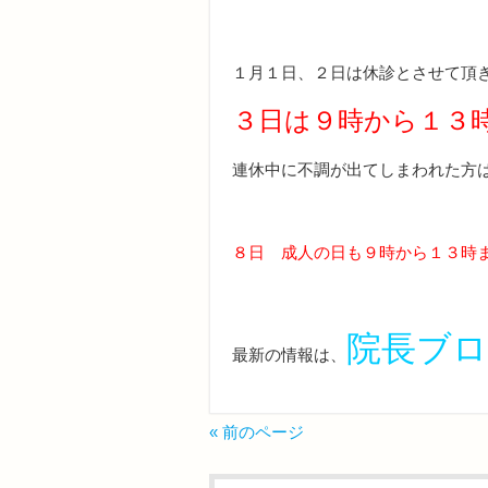
１月１日、２日は休診とさせて頂
３日は９時から１３
連休中に不調が出てしまわれた方
８日 成人の日も９時から１３時
院長ブ
最新の情報は、
« 前のページ