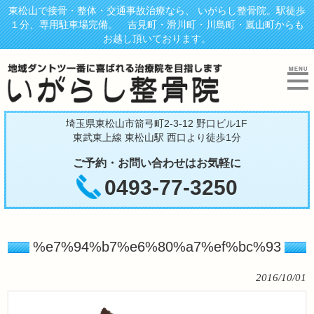
東松山で接骨・整体・交通事故治療なら、 いがらし整骨院。駅徒歩
１分、専用駐車場完備。 吉見町・滑川町・川島町・嵐山町からも
お越し頂いております。
埼玉県東松山市箭弓町2-3-12 野口ビル1F
東武東上線 東松山駅 西口より徒歩1分
ご予約・お問い合わせはお気軽に
0493-77-3250
%e7%94%b7%e6%80%a7%ef%bc%93
2016/10/01