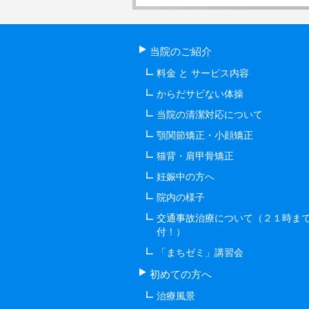
当院のご紹介
料金 と サービス内容
からだサビない体操
当院の清潔対応について
顎関節矯正・小顔矯正
猫背・肩甲骨矯正
妊娠中の方へ
院内の様子
交通事故治療について（２１時ま
付！）
「まちゼミ」講習会
初めての方へ
治療風景