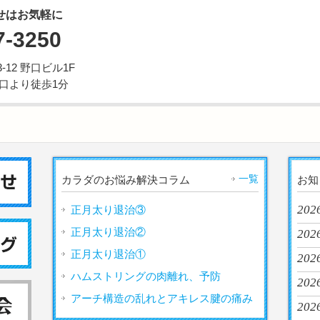
せはお気軽に
7-3250
12 野口ビル1F
西口より徒歩1分
一覧
カラダのお悩み解決コラム
お知
202
正月太り退治③
正月太り退治②
2026
正月太り退治①
202
ハムストリングの肉離れ、予防
2026
アーチ構造の乱れとアキレス腱の痛み
2026