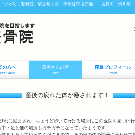
、 いがらし整骨院。駅徒歩１分、専用駐車場完備。 吉見町・滑川町
ての方へ
患者さんの声
院長プロフィール
er’s Guide
Voice
Profile
産後の疲れた体が癒されます！
しびれに悩まされ、ちょうど歩いて行ける場所にこの医院を見つけ
背中・足と他の場所もガチガチになっていたようです。
全体をみた上でやってくださるので、その日の体の調子に合わせて