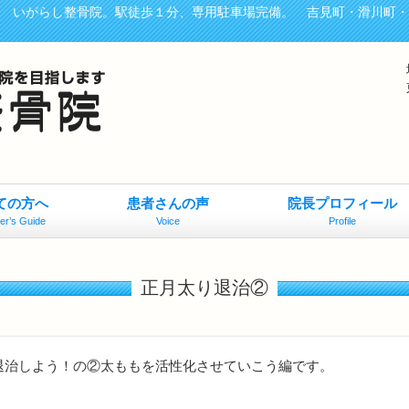
、 いがらし整骨院。駅徒歩１分、専用駐車場完備。 吉見町・滑川町
ての方へ
患者さんの声
院長プロフィール
er’s Guide
Voice
Profile
正月太り退治②
退治しよう！の②太ももを活性化させていこう編です。