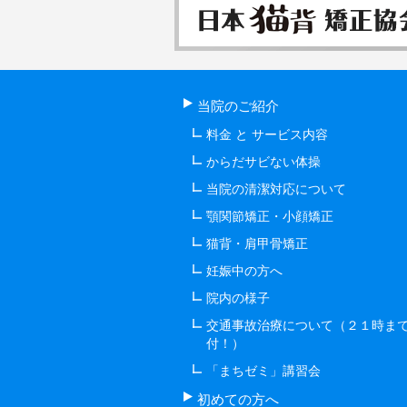
当院のご紹介
料金 と サービス内容
からだサビない体操
当院の清潔対応について
顎関節矯正・小顔矯正
猫背・肩甲骨矯正
妊娠中の方へ
院内の様子
交通事故治療について（２１時ま
付！）
「まちゼミ」講習会
初めての方へ