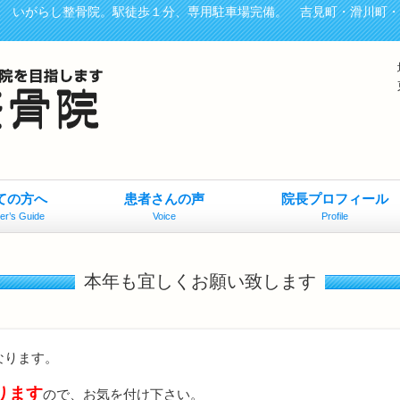
、 いがらし整骨院。駅徒歩１分、専用駐車場完備。 吉見町・滑川町
ての方へ
患者さんの声
院長プロフィール
er’s Guide
Voice
Profile
本年も宜しくお願い致します
なります。
ります
ので、お気を付け下さい。