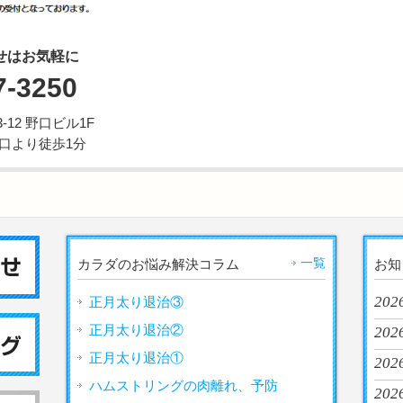
せはお気軽に
7-3250
12 野口ビル1F
西口より徒歩1分
一覧
カラダのお悩み解決コラム
お知
202
正月太り退治③
正月太り退治②
2026
正月太り退治①
202
ハムストリングの肉離れ、予防
2026