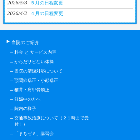
2026/5/3
５月の日程変更
2026/4/2
４月の日程変更
当院のご紹介
料金 と サービス内容
からだサビない体操
当院の清潔対応について
顎関節矯正・小顔矯正
猫背・肩甲骨矯正
妊娠中の方へ
院内の様子
交通事故治療について（２１時まで受
付！）
「まちゼミ」講習会