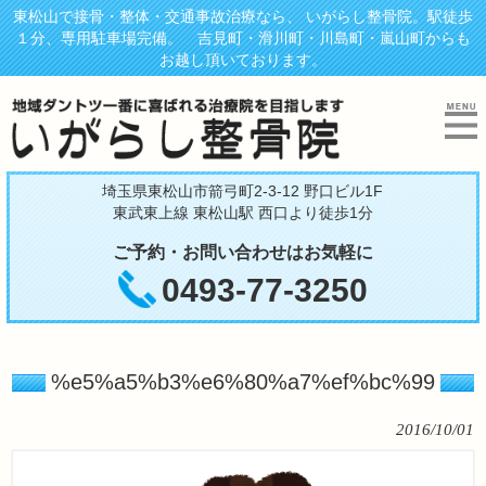
東松山で接骨・整体・交通事故治療なら、 いがらし整骨院。駅徒歩
１分、専用駐車場完備。 吉見町・滑川町・川島町・嵐山町からも
お越し頂いております。
埼玉県東松山市箭弓町2-3-12 野口ビル1F
東武東上線 東松山駅 西口より徒歩1分
ご予約・お問い合わせはお気軽に
0493-77-3250
%e5%a5%b3%e6%80%a7%ef%bc%99
2016/10/01