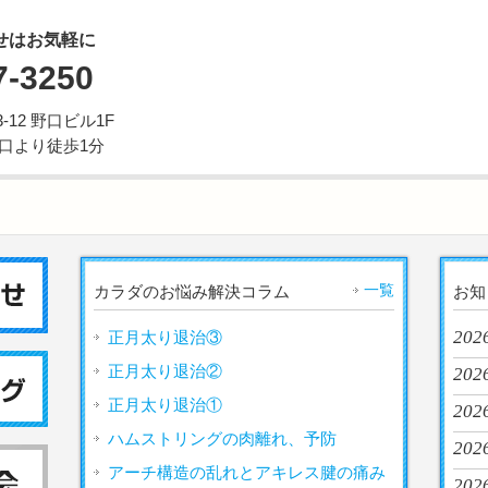
せはお気軽に
7-3250
12 野口ビル1F
西口より徒歩1分
一覧
カラダのお悩み解決コラム
お知
202
正月太り退治③
正月太り退治②
2026
正月太り退治①
202
ハムストリングの肉離れ、予防
2026
アーチ構造の乱れとアキレス腱の痛み
2026