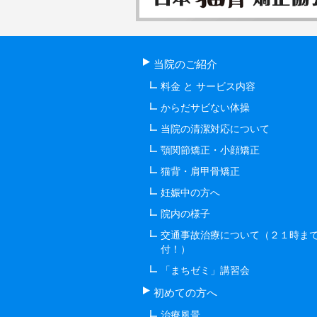
当院のご紹介
料金 と サービス内容
からだサビない体操
当院の清潔対応について
顎関節矯正・小顔矯正
猫背・肩甲骨矯正
妊娠中の方へ
院内の様子
交通事故治療について（２１時ま
付！）
「まちゼミ」講習会
初めての方へ
治療風景