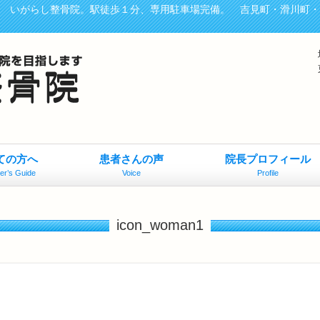
、 いがらし整骨院。駅徒歩１分、専用駐車場完備。 吉見町・滑川町
ての方へ
患者さんの声
院長プロフィール
er’s Guide
Voice
Profile
icon_woman1