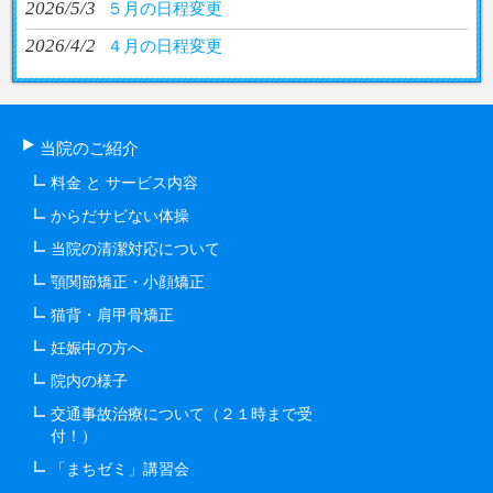
2026/5/3
５月の日程変更
2026/4/2
４月の日程変更
当院のご紹介
料金 と サービス内容
からだサビない体操
当院の清潔対応について
顎関節矯正・小顔矯正
猫背・肩甲骨矯正
妊娠中の方へ
院内の様子
交通事故治療について（２１時まで受
付！）
「まちゼミ」講習会