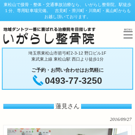
東松山で接骨・整体・交通事故治療なら、 いがらし整骨院。駅徒歩
１分、専用駐車場完備。 吉見町・滑川町・川島町・嵐山町からも
お越し頂いております。
埼玉県東松山市箭弓町2-3-12 野口ビル1F
東武東上線 東松山駅 西口より徒歩1分
ご予約・お問い合わせはお気軽に
0493-77-3250
蓮見さん
2016/09/27