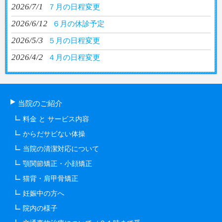
2026/7/1
７月の日程変更
2026/6/12
６月の休診予定
2026/5/3
５月の日程変更
2026/4/2
４月の日程変更
当院のご紹介
料金 と サービス内容
からだサビない体操
当院の清潔対応について
顎関節矯正・小顔矯正
猫背・肩甲骨矯正
妊娠中の方へ
院内の様子